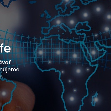
fe
ávať
Venujeme
h