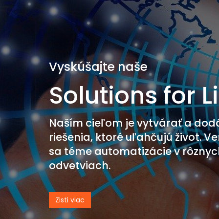
Vyskúšajte naše
Solutions for Li
Naším cieľom je vytvárať a dod
riešenia, ktoré uľahčujú život. 
sa téme automatizácie v rôznyc
odvetviach.
Zisti viac