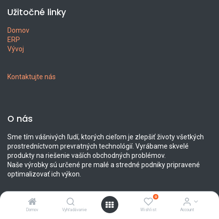
Užitočné linky
Domov
ERP
Vývoj
Kontaktujte nás
O nás
Sme tím vášnivých ľudí, ktorých cieľom je zlepšiť životy všetkých
prostredníctvom prevratných technológií. Vyrábame skvelé
produkty na riešenie vaších obchodných problémov.
Naše výrobky sú určené pre malé a stredné podniky pripravené
optimalizovať ich výkon.
0
Domov
Vyhľadávanie
Wishlist
Account
Spojte sa s nami