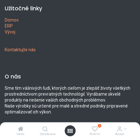
Užitočné linky
Domov
ERP
Vývoj
Kontaktujte nás
O nás
Sme tím vášnivých ľudí, ktorých cieľom je zlepšiť životy všetkých
prostredníctvom prevratných technológií. Vyrábame skvelé
produkty na riešenie vaších obchodných problémov.
Naše výrobky sú určené pre malé a stredné podniky pripravené
optimalizovať ich výkon.
0
Domov
Vyhľadávanie
Wishlist
Account
Spojte sa s nami