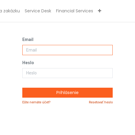
a zakázku
Service Desk
Financial Services
Email
Heslo
Prihlásenie
Ešte nemáte účet?
Resetovať heslo