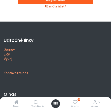
Už máte účet?
Užitočné linky
Domov
ERP
Vývoj
Kontaktujte nás
O nás
0
Sme tím vášnivých ľudí, ktorých cieľom je zlepšiť životy všetkých
Domov
Vyhľadávanie
Wishlist
Account
prostredníctvom prevratných technológií. Vyrábame skvelé