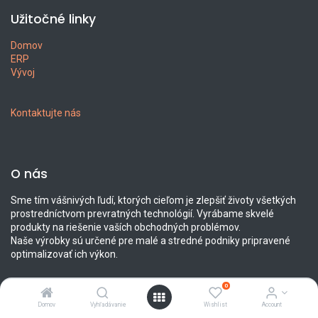
Užitočné linky
Domov
ERP
Vývoj
Kontaktujte nás
O nás
Sme tím vášnivých ľudí, ktorých cieľom je zlepšiť životy všetkých
prostredníctvom prevratných technológií. Vyrábame skvelé
produkty na riešenie vaších obchodných problémov.
Naše výrobky sú určené pre malé a stredné podniky pripravené
optimalizovať ich výkon.
0
Domov
Vyhľadávanie
Wishlist
Account
Spojte sa s nami