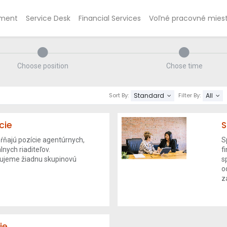
ment
Service Desk
Financial Services
Voľné pracovné mies
Choose position
Chose time
Standard
All
Sort By:
Filter By:
cie
S
ŕňajú pozície agentúrnych,
S
lnych riaditeľov.
f
ujeme žiadnu skupinovú
s
o
z
ie