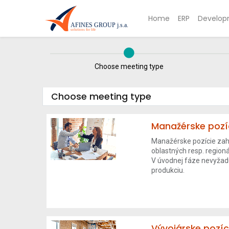
Home
ERP
Develop
Choose meeting type
Choose meeting type
Manažérske pozí
Manažérske pozície zah
oblastných resp. regioná
V úvodnej fáze nevyžad
produkciu.
Vývojárske pozíc