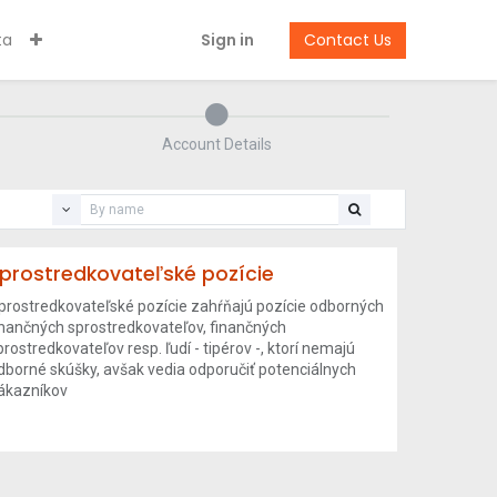
ta
Sign in
Contact Us
Account Details
prostredkovateľské pozície
prostredkovateľské pozície zahŕňajú pozície odborných
inančných sprostredkovateľov, finančných
prostredkovateľov resp. ľudí - tipérov -, ktorí nemajú
dborné skúšky, avšak vedia odporučiť potenciálnych
ákazníkov