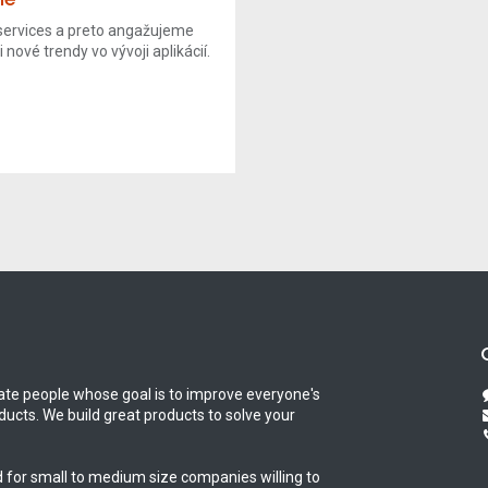
ervices a preto angažujeme
 nové trendy vo vývoji aplikácií.
te people whose goal is to improve everyone's
oducts. We build great products to solve your
 for small to medium size companies willing to