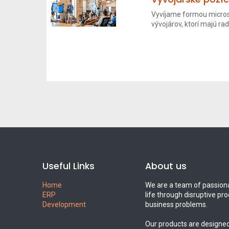
Vyvíjame formou micros
vývojárov, ktorí majú radi
Useful Links
About us
Home
We are a team of passiona
ERP
life through disruptive pr
Development
business problems.
Our products are designed