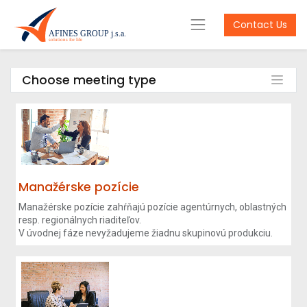
Contact Us
Choose meeting type
Manažérske pozície
Manažérske pozície zahŕňajú pozície agentúrnych, oblastných
resp. regionálnych riaditeľov.
V úvodnej fáze nevyžadujeme žiadnu skupinovú produkciu.