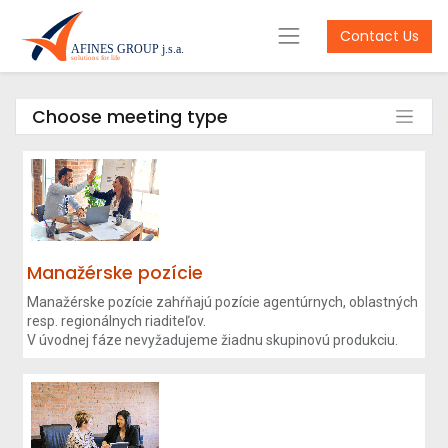
Contact Us
Choose meeting type
Manažérske pozície
Manažérske pozície zahŕňajú pozície agentúrnych, oblastných
resp. regionálnych riaditeľov.
V úvodnej fáze nevyžadujeme žiadnu skupinovú produkciu.