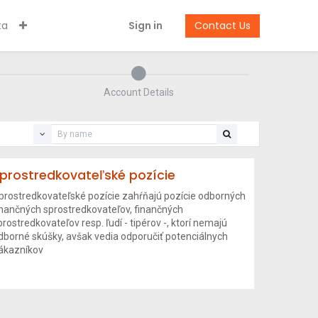
ta
Sign in
Contact Us
Account Details
prostredkovateľské pozície
prostredkovateľské pozície zahŕňajú pozície odborných
inančných sprostredkovateľov, finančných
prostredkovateľov resp. ľudí - tipérov -, ktorí nemajú
dborné skúšky, avšak vedia odporučiť potenciálnych
ákazníkov