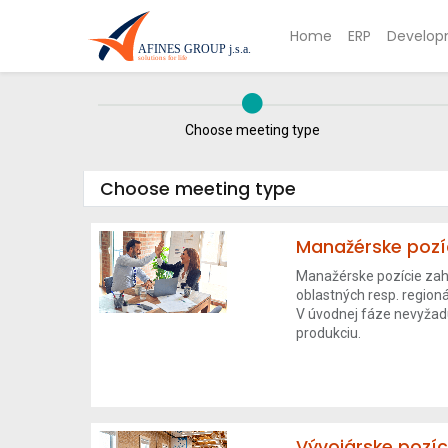
Home
ERP
Develop
Choose meeting type
Choose meeting type
Manažérske pozí
Manažérske pozície zah
oblastných resp. regioná
V úvodnej fáze nevyžad
produkciu.
Vývojárske pozíc