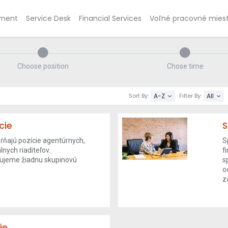
ment
Service Desk
Financial Services
Voľné pracovné mies
Choose position
Chose time
A-Z
All
Sort By:
Filter By:
cie
S
ŕňajú pozície agentúrnych,
S
lnych riaditeľov.
f
ujeme žiadnu skupinovú
s
o
z
ie