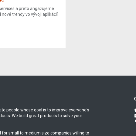
ervices a preto angažujeme
 nové trendy vo vývoji aplikácií.
te people whose goal is to improve everyone's
oducts. We build great products to solve your
 for small to medium size companies willing to