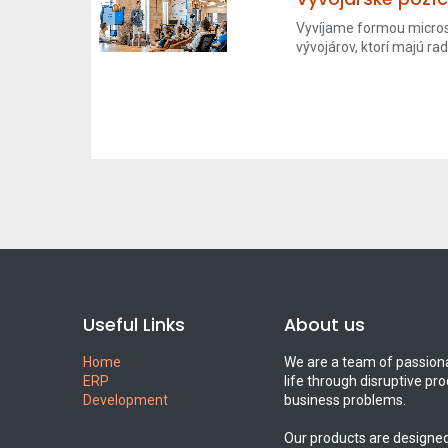
Vyvíjame formou micros
vývojárov, ktorí majú radi
Useful Links
About us
Home
We are a team of passiona
ERP
life through disruptive pr
Development
business problems.
Our products are designed